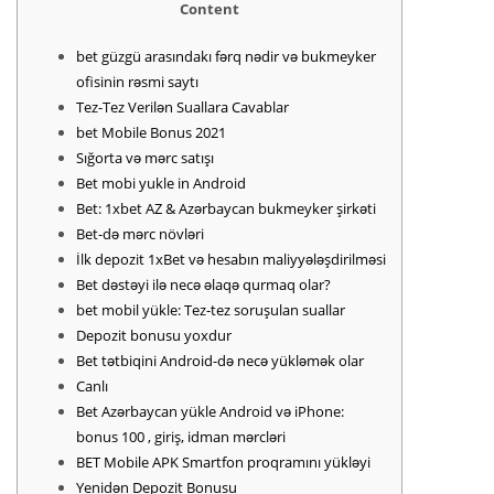
Content
bet güzgü arasındakı fərq nədir və bukmeyker
ofisinin rəsmi saytı
Tez-Tez Verilən Suallara Cavablar
bet Mobile Bonus 2021
Sığorta və mərc satışı
Bet mobi yukle in Android
Bet: 1xbet AZ & Аzərbаyсаn bukmеykеr şirkəti
Bet-də mərc növləri
İlk depozit 1xBet və hesabın maliyyələşdirilməsi
Bet dəstəyi ilə necə əlaqə qurmaq olar?
bet mobil yükle: Tez-tez soruşulan suallar
Depozit bonusu yoxdur
Bet tətbiqini Android-də necə yükləmək olar
Canlı
Bet Azərbaycan yükle Android və iPhone:
bonus 100 , giriş, idman mərcləri
BET Mobile APK Smartfon proqramını yükləyi
Yenidən Depozit Bonusu