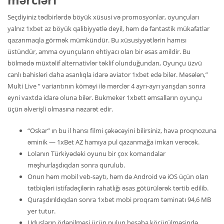
Seçdiyiniz tədbirlərdə böyük xüsusi və promosyonlar, oyunçuları
yalnız 1xbet az böyük qalibiyyətlə deyil, həm də fantastik mükafatlar
qazanmaqla görmək mümkündür. Bu xüsusiyyətlərin hamısı
üstündür, amma oyunçuların ehtiyacı olan bir əsas amildir. Bu
bölmədə müxtəlif alternativlər təklif olunduğundan, Oyunçu üzvü
canlı bahisləri daha asanlıqla idarə aviator 1xbet edə bilər. Məsələn,”
Multi Live ” variantının köməyi ilə mərclər 4 ayrı-ayrı yarışdan sonra
eyni vaxtda idarə oluna bilər. Bukmeker 1xbett əmsalların oyunçu
üçün əlverişli olmasına nəzarət edir.
“Oskar” ın bu il hansı filmi çəkəcəyini bilirsiniz, hava proqnozuna
əminik — 1xBet AZ hamıya pul qazanmağa imkan verəcək.
Lolanın Türkiyədəki oyunu bir çox komandalar
məşhurlaşdıqdan sonra qurulub.
Onun həm mobil veb-saytı, həm də Android və iOS üçün olan
tətbiqləri istifadəçilərin rahatlığı əsas götürülərək tərtib edilib.
Quraşdırıldıqdan sonra 1xbet mobi proqram təminatı 94,6 MB
yer tutur.
Uduşların ödənilməsi üçün pulun hesaba köçürülməsində