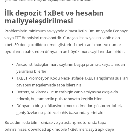
İlk depozit 1xBet və hesabın
maliyyələşdirilməsi
Problemlərin minimum səviyyədə olması üçün, ümumiyyətlə Ecopayz
və ya EFT ödənişləri məsləhətdir. Curaçao lisenziyasına sahib olan
xbet, 50-dən çox dildə xidmət göstərir. 1xbet, canlı mərc və qumar
oyunlarına bahis edən dünyanın ən böyük mərc saytlarından biridir.
Ancaq istifadəçilər mərc saytının başqa promo-aksiyalarından
yararlana bilərlər.
1XBET Promosyon Kodu Necə istifadə 1XBET araşdırma sualları
cavabını məqaləmizdə tapa bilərsiniz.
Betters, yükləmək üçün tətbiqin cari versiyasına çıxış əldə
edəcək, bu, tamamilə pulsuz həyata keçirilə bilər.
Dünyanın bir çox ölkəsində mərc xidmətləri göstərən 1xbet,
geniş üzvlərinə çatdı və bahis bazarında yerini aldı.
Bu addımı edə bilmirsinizsə və ya axtarış motorunda tapa
bilmirsinizsə, download apk mobile 1xBet mərc saytı apk deyə