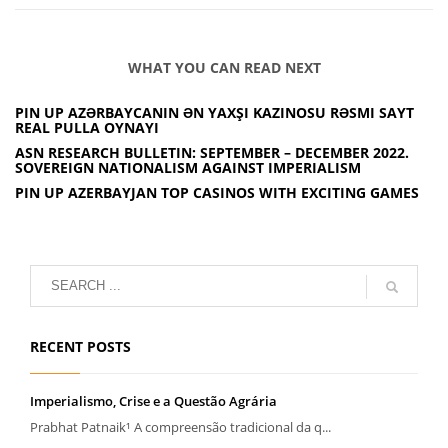
WHAT YOU CAN READ NEXT
PIN UP AZƏRBAYCANIN ƏN YAXŞI KAZINOSU RƏSMI SAYT
REAL PULLA OYNAYI
ASN RESEARCH BULLETIN: SEPTEMBER – DECEMBER 2022.
SOVEREIGN NATIONALISM AGAINST IMPERIALISM
PIN UP AZERBAYJAN TOP CASINOS WITH EXCITING GAMES
RECENT POSTS
Imperialismo, Crise e a Questão Agrária
Prabhat Patnaik¹ A compreensão tradicional da q...