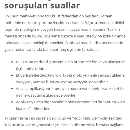
soruşulan suallar
Oyunun mahiyyəti ondadır ki, istifadəçidən on beş fərqli idman
tədbirinin nəticəsini proqnozlaşdırması istənir. Sığorta, mərcin itirildiyi
təqdirdə məbləğin müəyyən hissəsini qaytarmaq imkanıdır. Təklifin
mənası ondadır ki, oyunçu hansı sığorta almaq istədiyinə görə bir anda
müəyyən əlavə məbləğ ödəməlidir. Bahis satmaq, hadisənin nəticəsini
gözləmədən cari anda bahis satmaq üçün bir fürsətdir.
Bu, iOS və Android iş sistemi olan bütün telefonlar və planşetlər
üçün mövcuddur.
Etibarlı alətlərdəki Android 1xbet mobi yukle ilə yanaşı yükləmə
səviyyəsi, versiya biliyi və reytinq vəziyyəti də vacibdir.
Ancaq applikasiyanı istəməyən mərcsevərlər veb-brauzerləri ilə
də mərc saytını istifadə edə bilərlər.
Applikasiyaların diqqətçəkici bölmələrindən biri də “Abunəlikləri
idarə et” bölməsidir.
1xbetin rəsmi veb saytına daxil olun və ‘Mobil tətbiqlər’ bölməsindən
‘iOS üçün yüklə’ düyməsini seçin. Siz iOS cihazınızdakı birbaşa bağlantı