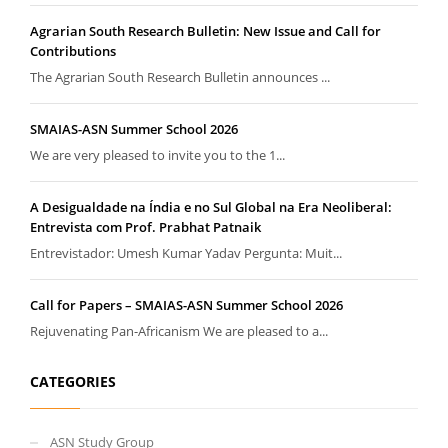
Agrarian South Research Bulletin: New Issue and Call for
Contributions
The Agrarian South Research Bulletin announces ...
SMAIAS-ASN Summer School 2026
We are very pleased to invite you to the 1...
A Desigualdade na Índia e no Sul Global na Era Neoliberal:
Entrevista com Prof. Prabhat Patnaik
Entrevistador: Umesh Kumar Yadav Pergunta: Muit...
Call for Papers – SMAIAS-ASN Summer School 2026
Rejuvenating Pan-Africanism We are pleased to a...
CATEGORIES
ASN Study Group