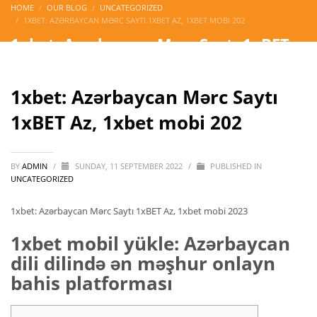
HOME
OUR BLOG
UNCATEGORIZED
1XBET: AZƏRBAYCAN MƏRC SAYTI 1XBET AZ, 1XBET MOBI 202
1xbet: Azərbaycan Mərc Saytı 1xBET
Az, 1xbet mobi 202
1xbet: Azərbaycan Mərc Saytı
1xBET Az, 1xbet mobi 202
BY
ADMIN
/
SUNDAY, 11 SEPTEMBER 2022
/
PUBLISHED IN
UNCATEGORIZED
1xbet: Azərbaycan Mərc Saytı 1xBET Az, 1xbet mobi 2023
1xbet mobil yükle: Azərbaycan
dili dilində ən məşhur onlayn
bahis platforması