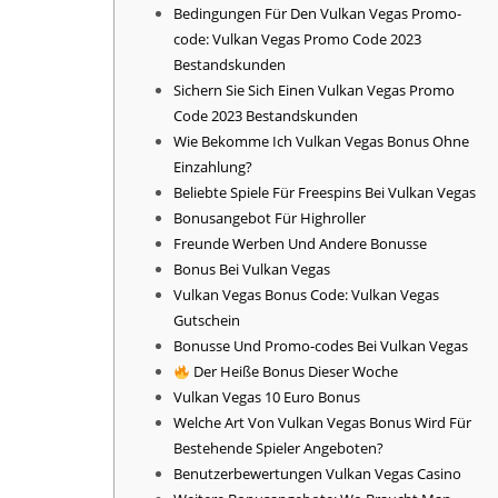
Bedingungen Für Den Vulkan Vegas Promo-
code: Vulkan Vegas Promo Code 2023
Bestandskunden
Sichern Sie Sich Einen Vulkan Vegas Promo
Code 2023 Bestandskunden
Wie Bekomme Ich Vulkan Vegas Bonus Ohne
Einzahlung?
Beliebte Spiele Für Freespins Bei Vulkan Vegas
Bonusangebot Für Highroller
Freunde Werben Und Andere Bonusse
Bonus Bei Vulkan Vegas
Vulkan Vegas Bonus Code: Vulkan Vegas
Gutschein
Bonusse Und Promo-codes Bei Vulkan Vegas
Der Heiße Bonus Dieser Woche
Vulkan Vegas 10 Euro Bonus
Welche Art Von Vulkan Vegas Bonus Wird Für
Bestehende Spieler Angeboten?
Benutzerbewertungen Vulkan Vegas Casino