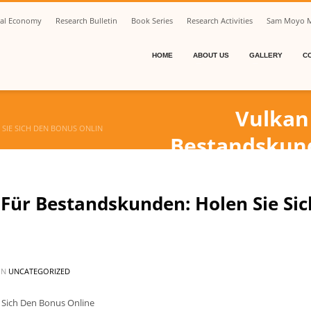
ical Economy
Research Bulletin
Book Series
Research Activities
Sam Moyo M
HOME
ABOUT US
GALLERY
C
Vulkan
SIE SICH DEN BONUS ONLIN
Bestandskund
Für Bestandskunden: Holen Sie Sic
IN
UNCATEGORIZED
 Sich Den Bonus Online