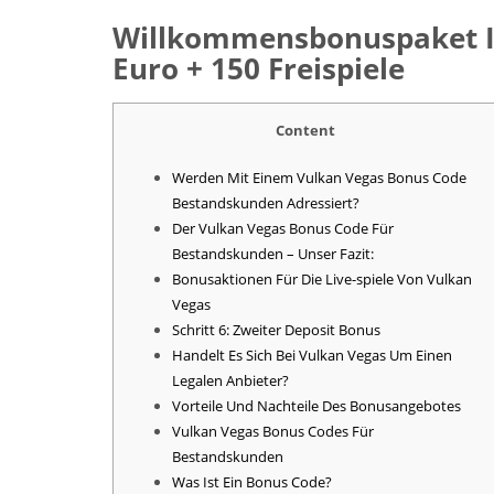
Willkommensbonuspaket Im
Euro + 150 Freispiele
Content
Werden Mit Einem Vulkan Vegas Bonus Code
Bestandskunden Adressiert?
Der Vulkan Vegas Bonus Code Für
Bestandskunden – Unser Fazit:
Bonusaktionen Für Die Live-spiele Von Vulkan
Vegas
Schritt 6: Zweiter Deposit Bonus
Handelt Es Sich Bei Vulkan Vegas Um Einen
Legalen Anbieter?
Vorteile Und Nachteile Des Bonusangebotes
Vulkan Vegas Bonus Codes Für
Bestandskunden
Was Ist Ein Bonus Code?