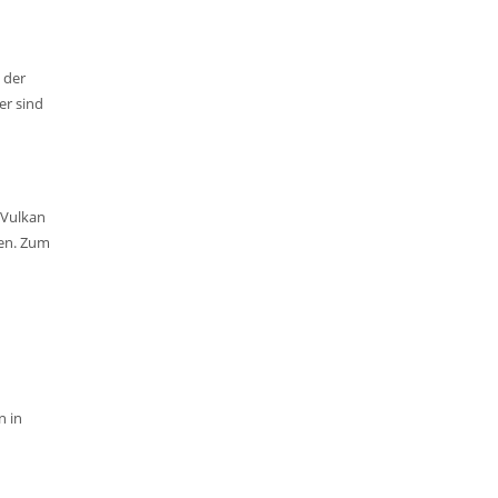
 der
er sind
. Vulkan
hen. Zum
n in