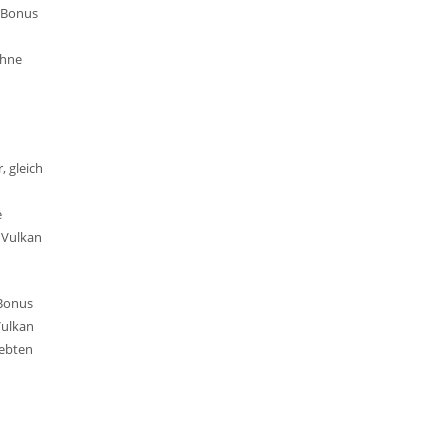
% Bonus
ohne
, gleich
e
r Vulkan
 Bonus
Vulkan
iebten