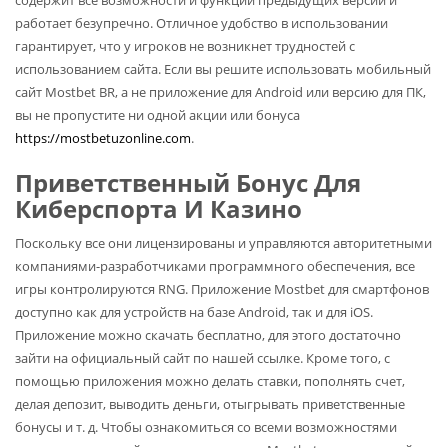
работает безупречно. Отличное удобство в использовании
гарантирует, что у игроков не возникнет трудностей с
использованием сайта. Если вы решите использовать мобильный
сайт Mostbet BR, а не приложение для Android или версию для ПК,
вы не пропустите ни одной акции или бонуса
https://mostbetuzonline.com
.
Приветственный Бонус Для
Киберспорта И Казино
Поскольку все они лицензированы и управляются авторитетными
компаниями-разработчиками программного обеспечения, все
игры контролируются RNG. Приложение Mostbet для смартфонов
доступно как для устройств на базе Android, так и для iOS.
Приложение можно скачать бесплатно, для этого достаточно
зайти на официальный сайт по нашей ссылке. Кроме того, с
помощью приложения можно делать ставки, пополнять счет,
делая депозит, выводить деньги, отыгрывать приветственные
бонусы и т. д. Чтобы ознакомиться со всеми возможностями