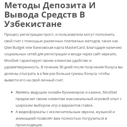
Методы Депозита И
Вывода Средств В
Узбекистане
Процесс регистрации прост, и пользователи могут пополнить
свой счет с помощью различных платежных методов, таких как
Qiwi Budget или банковская карта MasterCard. Благодаря наличию
социальных сетей для регистрации и входа через сайт-зеркало,
Mostbet гарантирует своим клиентам удобство и
удовлетворенность. В течение 30 дней после получения бонуса вы
должны отыграть в a few раз больше суммы бонуса, чтобы
вывести его на свой личный счет.
Являясь ведущим онлайн-букмекером и казино, Mostbet
предлагает своим клиентам максимальный игровой опыт с
широким выбором игр и вариантов ставок.
А видеоформаты с исключительным звуком, музыкой и
анимацией позволят вам полностью погрузиться в
происходящее.