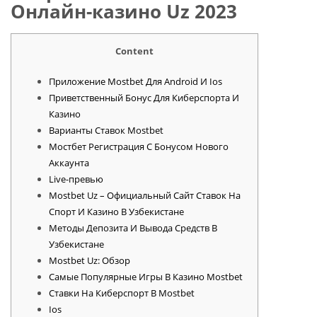
Онлайн-казино Uz 2023
Content
Приложение Mostbet Для Android И Ios
Приветственный Бонус Для Киберспорта И
Казино
Варианты Ставок Mostbet
Мостбет Регистрация С Бонусом Нового
Аккаунта
Live-превью
Mostbet Uz – Официальный Сайт Ставок На
Спорт И Казино В Узбекистане
Методы Депозита И Вывода Средств В
Узбекистане
Mostbet Uz: Обзор
Самые Популярные Игры В Казино Mostbet
Ставки На Киберспорт В Mostbet
Ios