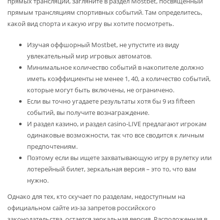
прямых трансляций, загляните в раздел Mostbet, посвященный
прямым трансляциям спортивных событий. Там определитесь,
какой вид спорта и какую игру вы хотите посмотреть.
Изучая оффшорный Mostbet, не упустите из виду
увлекательный мир игровых автоматов.
Минимальное количество событий в накопителе должно
иметь коэффициенты не менее 1, 40, а количество событий,
которые могут быть включены, не ограничено.
Если вы точно угадаете результаты хотя бы 9 из fifteen
событий, вы получите вознаграждение.
И раздел казино, и раздел casino-LIVE предлагают игрокам
одинаковые возможности, так что все сводится к личным
предпочтениям.
Поэтому если вы ищете захватывающую игру в рулетку или
лотерейный билет, зеркальная версия – это то, что вам
нужно.
Однако для тех, кто скучает по разделам, недоступным на
официальном сайте из-за запретов российского
законодательства, остается зеркальная версия. Расположенная в