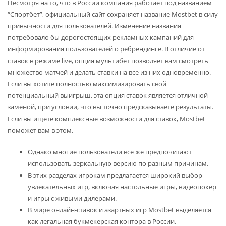
Несмотря на то, что в России компания работает под названием
“Спортбет”, официальный сайт сохраняет название Mostbet в силу
привычности для пользователей. Изменение названия
потребовало бы дорогостоящих рекламных кампаний для
информирования пользователей о ребрендинге. В отличие от
ставок в режиме live, опция мультибет позволяет вам смотреть
множество матчей и делать ставки на все из них одновременно.
Если вы хотите полностью максимизировать свой
потенциальный выигрыш, эта опция ставок является отличной
заменой, при условии, что вы точно предсказываете результаты.
Если вы ищете комплексные возможности для ставок, Mostbet
поможет вам в этом.
Однако многие пользователи все же предпочитают
использовать зеркальную версию по разным причинам.
В этих разделах игрокам предлагается широкий выбор
увлекательных игр, включая настольные игры, видеопокер
и игры с живыми дилерами.
В мире онлайн-ставок и азартных игр Mostbet выделяется
как легальная букмекерская контора в России.