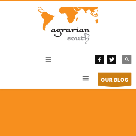
OUR BLOG