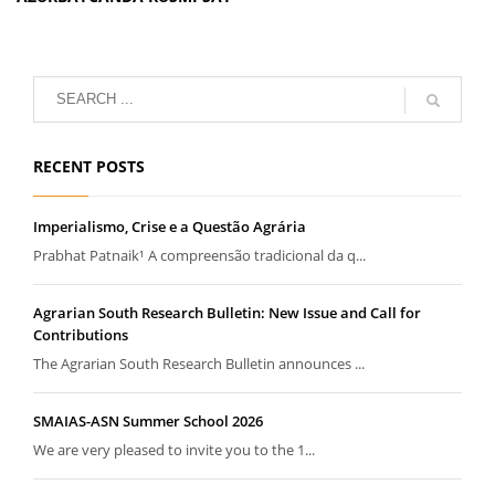
RECENT POSTS
Imperialismo, Crise e a Questão Agrária
Prabhat Patnaik¹ A compreensão tradicional da q...
Agrarian South Research Bulletin: New Issue and Call for
Contributions
The Agrarian South Research Bulletin announces ...
SMAIAS-ASN Summer School 2026
We are very pleased to invite you to the 1...