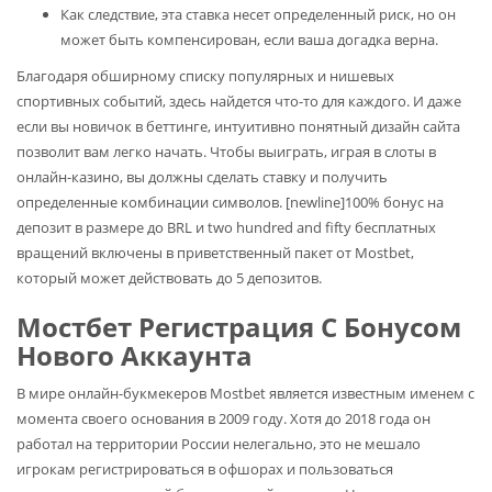
Как следствие, эта ставка несет определенный риск, но он
может быть компенсирован, если ваша догадка верна.
Благодаря обширному списку популярных и нишевых
спортивных событий, здесь найдется что-то для каждого. И даже
если вы новичок в беттинге, интуитивно понятный дизайн сайта
позволит вам легко начать. Чтобы выиграть, играя в слоты в
онлайн-казино, вы должны сделать ставку и получить
определенные комбинации символов. [newline]100% бонус на
депозит в размере до BRL и two hundred and fifty бесплатных
вращений включены в приветственный пакет от Mostbet,
который может действовать до 5 депозитов.
Мостбет Регистрация С Бонусом
Нового Аккаунта
В мире онлайн-букмекеров Mostbet является известным именем с
момента своего основания в 2009 году. Хотя до 2018 года он
работал на территории России нелегально, это не мешало
игрокам регистрироваться в офшорах и пользоваться