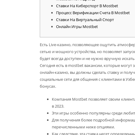
Ставки На Киберспорт В Mostbet
Процесс Верификации Счета В Mostbet
Ставки На Виртуальный Спорт
Онлайн Игры Mostbet
Есть Live-казино, позволяющее ощутить атмосфер
сетью и мощного устройства, но позволяет запус
будет всегда доступен и не нужно вручную искать 
Сегодня есть в mostbet вакансии, которые могут 
онлайн-казино, вы должны сделать ставку и пол
социальные сети для общения с клиентами в Узбе
бонусах.
Компания Mostbet позволяет своим клиента
в 2023.
Эти игры особенно популярны среди любит
Для получения более подробной информаци
перечисленными ниже опциями.
Как следствие, эта ставка несет определен