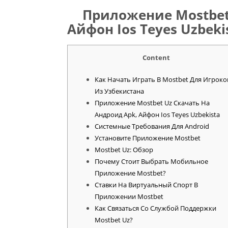
Приложение Mostbet
Айфон Ios Teyes Uzbeki
Content
Как Начать Играть В Mostbet Для Игроко
Из Узбекистана
Приложение Mostbet Uz Скачать На
Андроид Apk, Айфон Ios Teyes Uzbekista
Системные Требования Для Android
Установите Приложение Mostbet
Mostbet Uz: Обзор
Почему Стоит Выбрать Мобильное
Приложение Mostbet?
Ставки На Виртуальный Спорт В
Приложении Mostbet
Как Связаться Со Службой Поддержки
Mostbet Uz?