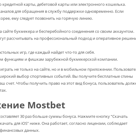
ю кредитной карты, дебетовой карты или электронного кошелька.
каналов для обращения в службу поддержки одновременно. Если
корее, ему следует позвонить на горячую линию.
 сайте букмекера и бесперебойного соединения со своим аккаунтом.
гут рассчитывать на профессиональный подход и оперативное решен
стольных игр, где каждый найдет что-то для себя.
сем функциям и фишкам зарубежной букмекерской компании.
играть не только на сайте, но и в мобильном приложении. Пользоват
а широкий выбор спортивных событий. Вы получите бесплатные спины
ваш счет. Чтобы получить право на этот вид бонуса, пользователь долж
тах.
ение Mostbet
ставляет 30 раз больше суммы бонуса. Нажмите кнопку “Скачать
ачать для iOS” ниже. Она работает, согласно лицензии, соблюдает
/финансовых данных.