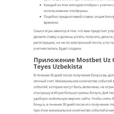
Каждый из этих методов отобран с учетом
использование платформы.
Подобно предматчевой ставке, опция live-
времени.
Смысл игры авиатор в том, что вам предстоит упра
делаете ставку и должны успеть получить деньги 
регистрацию, но не по электронной почте, а по т
учетная запись будет создана.
Приложение Mostbet Uz 
Teyes Uzbekista
В течение 30 дней после получения бонуса вы до
личный счет. Минимальное количество событий в
событий, которые могут быть включены, не огра
отыгрышу в 60 раз больше суммы бонуса. Для тех
удобную мобильную версию сайта. Чтобы снять б
бонуса, в течение 30 дней после его получения.
при этом минимальное количество событий в нак