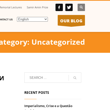
emorial Lectures
Samir Amin Prize
OUR BLOG
ONTACT US
ategory: Uncategorized
 И
RECENT POSTS
Imperialismo, Crise e a Questão