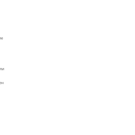
ие
ели
ен