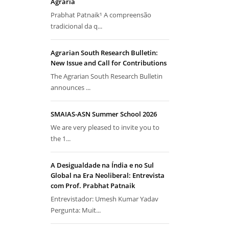
Agrária
Prabhat Patnaik¹ A compreensão
tradicional da q...
Agrarian South Research Bulletin:
New Issue and Call for Contributions
The Agrarian South Research Bulletin
announces ...
SMAIAS-ASN Summer School 2026
We are very pleased to invite you to
the 1...
A Desigualdade na Índia e no Sul
Global na Era Neoliberal: Entrevista
com Prof. Prabhat Patnaik
Entrevistador: Umesh Kumar Yadav
Pergunta: Muit...