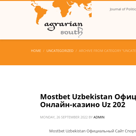
Journal of Polit
HOME
UNCATEGORIZED
ARCHIVE FROM CATEGORY "UNCATE
Mostbet Uzbekistan Офи
Онлайн-казино Uz 202
MONDAY, 26 SEPTEMBER 2022
BY
ADMIN
Mostbet Uzbekistan Официальный Сайт Спорт