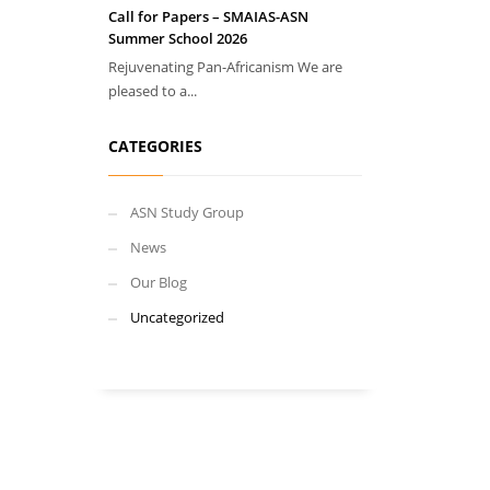
Call for Papers – SMAIAS-ASN
Summer School 2026
Rejuvenating Pan-Africanism We are
pleased to a...
CATEGORIES
ASN Study Group
News
Our Blog
Uncategorized