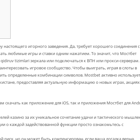
у настоящего игорного заведения. Да, требует хорошего соединения с
кать любимые игры и ставки одним нажатием. То значит, что Мостбет
qidiruv tizimlari зеркала или подключаться к ВПН или прокси-серверам.
заинтересовать игровое сообщество. Чтобы выиграть, играя в слоты в
учить определенные комбинации символов. Mostbet активно используе
кистане, предоставляя актуальную информацию о новых играх, акциях
м скачать как приложение для iOS, так и приложения Мостбет для And
елей казино за их уникальное сочетание удачи и тактического мышле
и о каждой задействованной функции просто ознакомьтесь с
ный риск, но он может быть компенсирован, если ваша догадка верна.