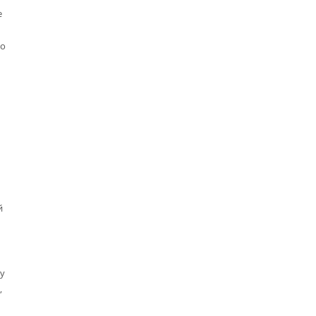
е
го
й
му
,